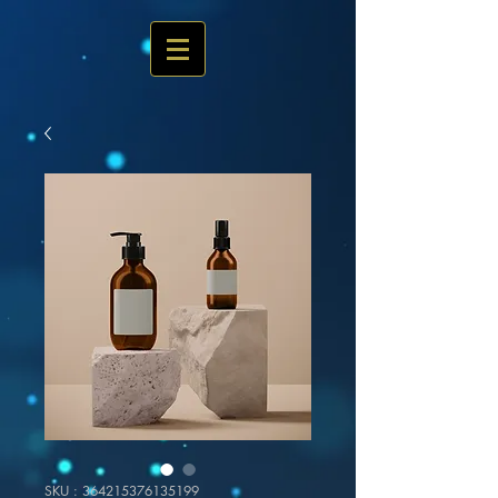
SKU : 364215376135199