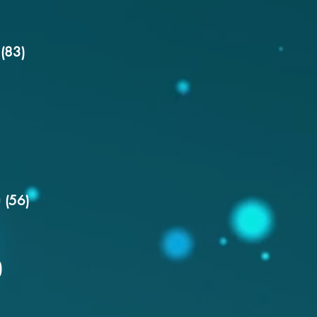
(83)
 (56)
)