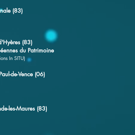
nale (83)
d'Hyères (83)
péennes du Patrimoine
ons In SITU)
aul-de-Vence (06)
de-les-Maures (83)