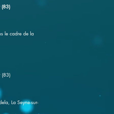
 (83)
 le cadre de la
r (83)
dela, La
Seyne-sur-